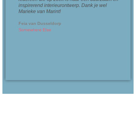
inspirerend interieurontwerp. Dank je wel
Marieke van Marint!
Feia van Dusseldorp
Somewhere Else
contact
Marieke Wijmenga