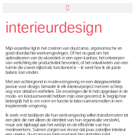
interieurdesign
Mijn expertise ligt in het creëren van duurzame, ergonomische en
goed doordachte werkomgevingen. Of het nu gaat om het
optimaliseren van de akoestiek in een open kantoor, het ontwerpen
van verlichting die productiviteit bevordert, of het ontwikkelen van een
ruimte die zowel stijlvol als functioneel is – ik weet hoe ik de juiste
balans kan vinden.
Met een achtergrond in modevormgeving en een diepgewortelde
passie voor design, benader ik elk interieurproject met een scherp
oog voor detail en esthetiek. De ervaringen die ik heb opgedaan in de
mode- en kostuumwereld hebben mijn visie gevormd; ik begrijp hoe
belangrijk het is om vorm en functie te laten samensmelten in een
inspirerende omgeving.
Ik werk met bedrijven die hun werkomgeving willen transformeren tot
een plek die niet alleen de identiteit van hun organisatie versterkt,
maar ook bijdraagt aan het welzijn en de efficiëntie van hun
medewerkers. Samen zorgen we ervoor dat jouw zakelijke interieur
een unieke, duurzame en toekomstgerichte uitstraling krijgt.