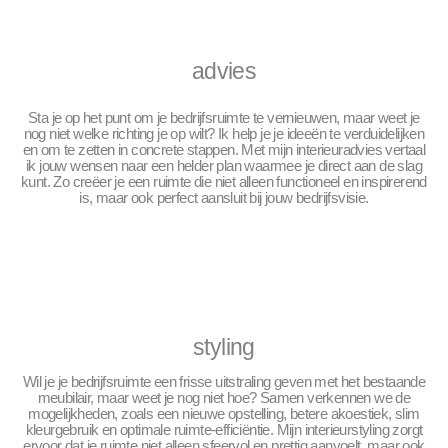
advies
Sta je op het punt om je bedrijfsruimte te vernieuwen, maar weet je
nog niet welke richting je op wilt? Ik help je je ideeën te verduidelijken
en om te zetten in concrete stappen. Met mijn interieuradvies vertaal
ik jouw wensen naar een helder plan waarmee je direct aan de slag
kunt. Zo creëer je een ruimte die niet alleen functioneel en inspirerend
is, maar ook perfect aansluit bij jouw bedrijfsvisie.
styling
Wil je je bedrijfsruimte een frisse uitstraling geven met het bestaande
meubilair, maar weet je nog niet hoe? Samen verkennen we de
mogelijkheden, zoals een nieuwe opstelling, betere akoestiek, slim
kleurgebruik en optimale ruimte-efficiëntie. Mijn interieurstyling zorgt
ervoor dat je ruimte niet alleen sfeervol en prettig aanvoelt, maar ook